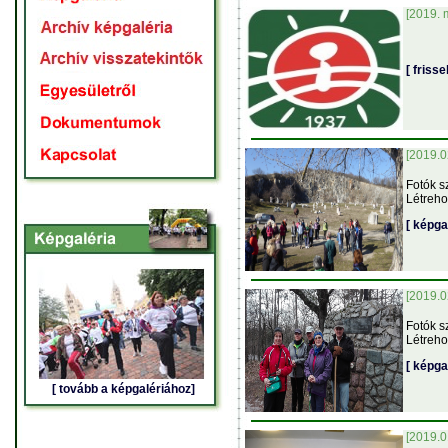
[2019. m
[ friss
[2019.0
Fotók s
Létreho
[ képga
[2019.0
Fotók s
Létreho
[ képga
[ tovább a képgalériához]
[2019.0