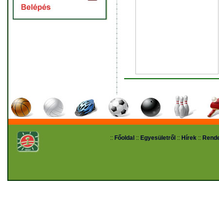
::
Főoldal
::
Egyesületről
::
Hírek
::
Rend