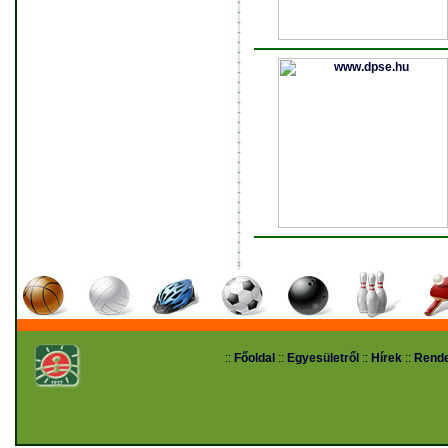
::
Főoldal
::
Egyesületről
::
Hírek
::
Rend