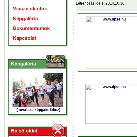
Létrehozás ideje: 2014.10.30.
[ tovább a képgalériához]