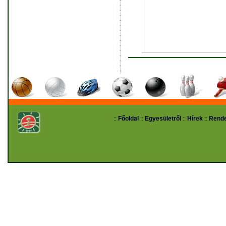
::
Főoldal
::
Egyesületről
::
Hírek
::
Rend