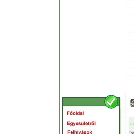
[20
Fot