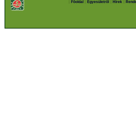
::
Főoldal
::
Egyesületről
::
Hírek
::
Rend