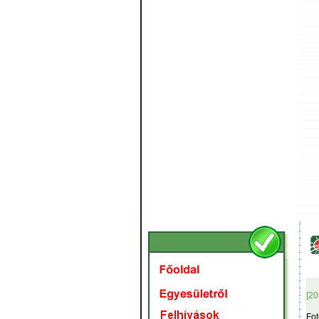
[20
Fot