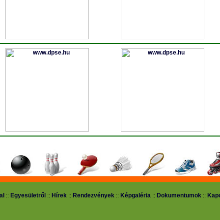
al
::
Egyesületről
::
Hírek
::
Rendezvények
::
Képgaléria
::
Dokumentumok
::
Kapc