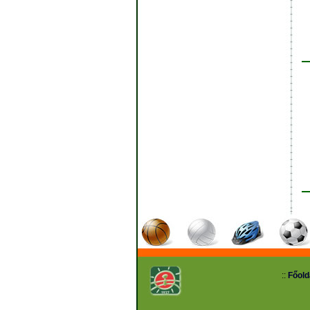
::
Főold