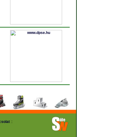
solat
::