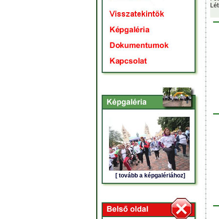
Lét
[ tovább a képgalériához]