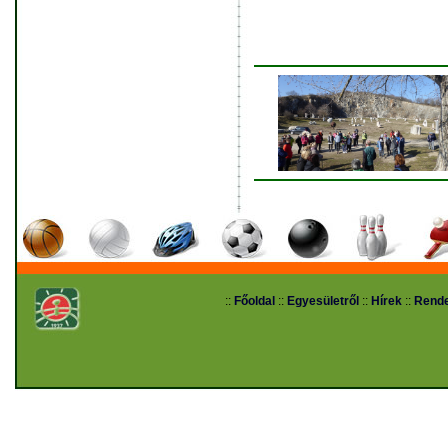
::
Főoldal
::
Egyesületről
::
Hírek
::
Rend