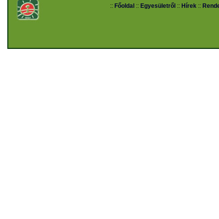
::
Főoldal
::
Egyesületről
::
Hírek
::
Rend