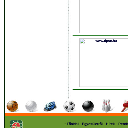
::
Főoldal
::
Egyesületről
::
Hírek
::
Rend