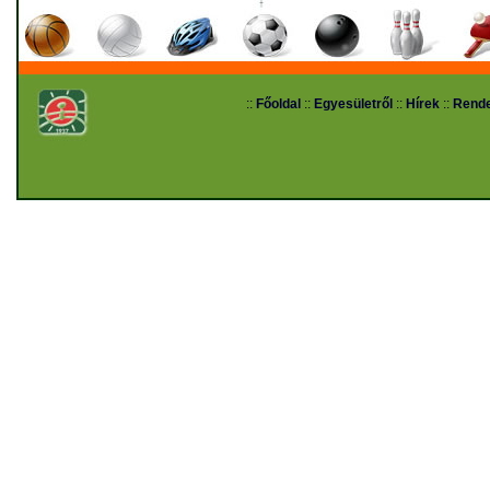
::
Főoldal
::
Egyesületről
::
Hírek
::
Rend