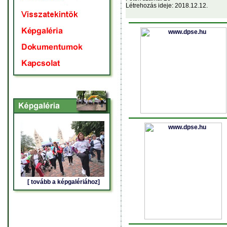
Létrehozás ideje: 2018.12.12.
[ tovább a képgalériához]