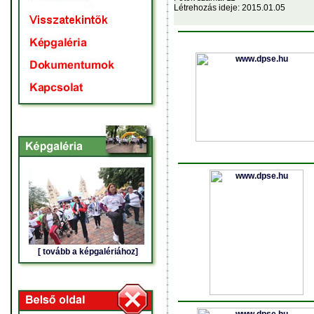
Létrehozás ideje: 2015.01.05
[ tovább a képgalériához]