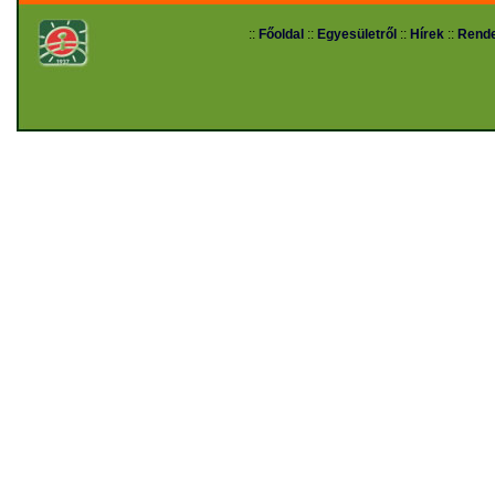
::
Főoldal
::
Egyesületről
::
Hírek
::
Rend