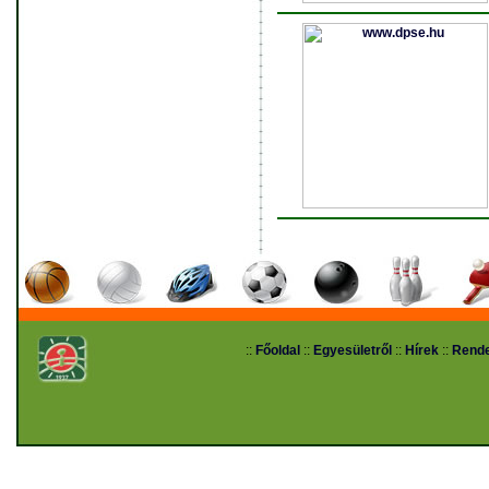
::
Főoldal
::
Egyesületről
::
Hírek
::
Rend