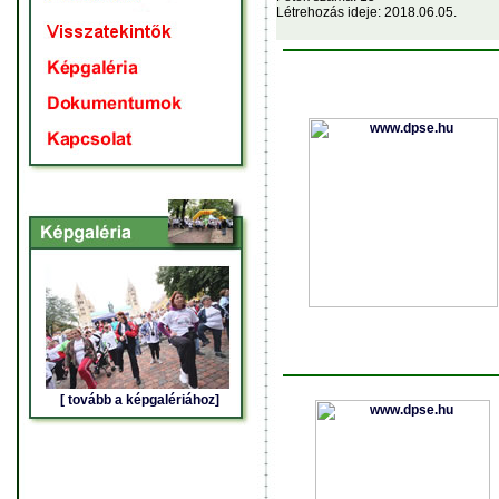
Létrehozás ideje: 2018.06.05.
[ tovább a képgalériához]