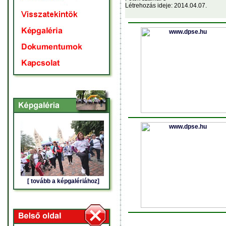
Létrehozás ideje: 2014.04.07.
[ tovább a képgalériához]