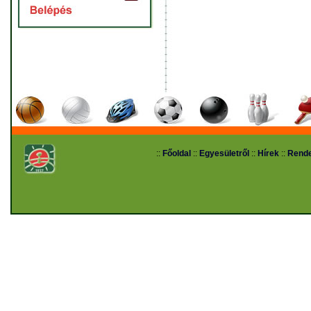
::
Főoldal
::
Egyesületről
::
Hírek
::
Rend