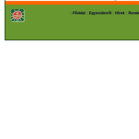
::
Főoldal
::
Egyesületről
::
Hírek
::
Rend