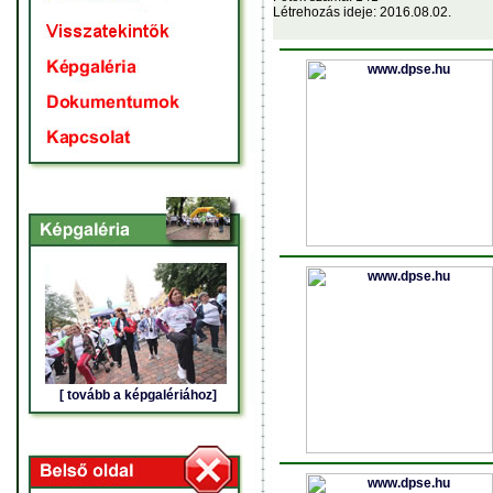
Létrehozás ideje: 2016.08.02.
[ tovább a képgalériához]