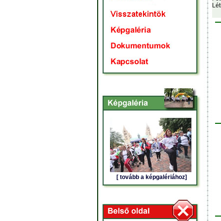
Lét
[ tovább a képgalériához]