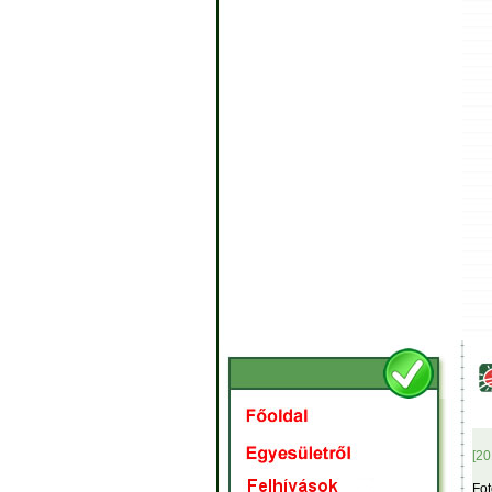
[20
Fot