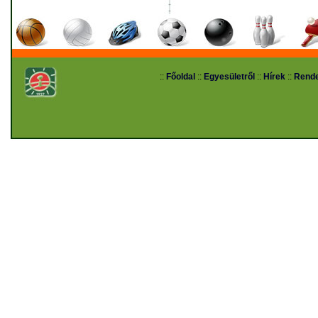
::
Főoldal
::
Egyesületről
::
Hírek
::
Rend