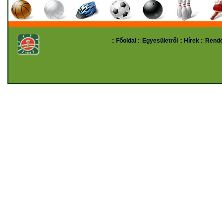
::
Főoldal
::
Egyesületről
::
Hírek
::
Rend