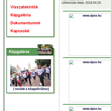
Létrehozás ideje: 2018.04.25.
[ tovább a képgalériához]