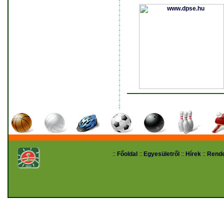
::
Főoldal
::
Egyesületről
::
Hírek
::
Rend