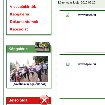
Létrehozás ideje: 2015.09.26.
[ tovább a képgalériához]