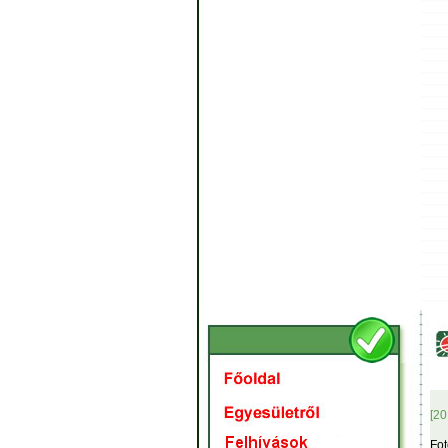
[20
Fot