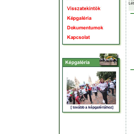
Lét
[ tovább a képgalériához]