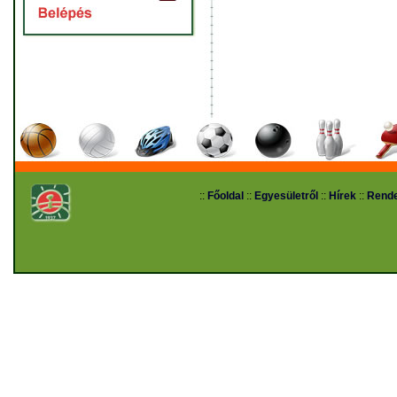
::
Főoldal
::
Egyesületről
::
Hírek
::
Rend