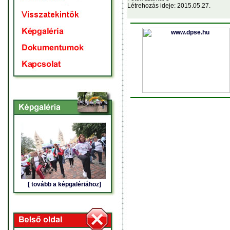
Létrehozás ideje: 2015.05.27.
[ tovább a képgalériához]