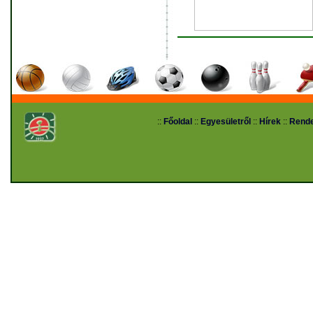
::
Főoldal
::
Egyesületről
::
Hírek
::
Rend