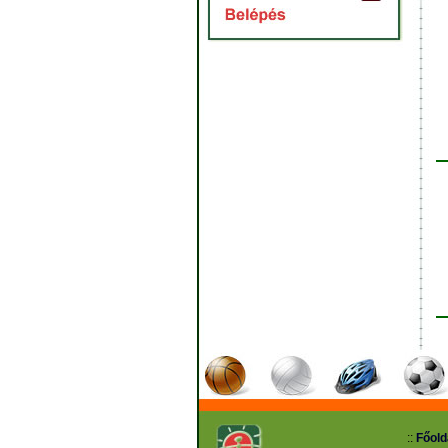
::
Főold