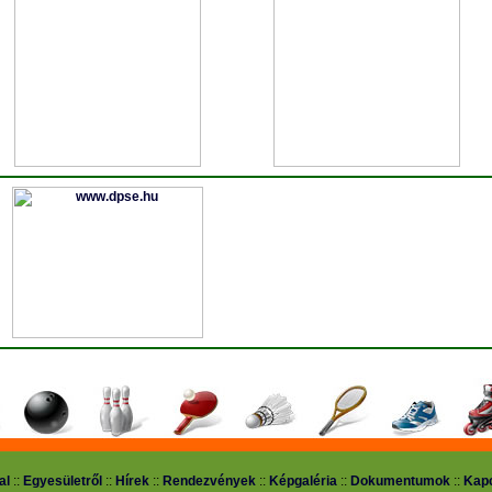
al
::
Egyesületről
::
Hírek
::
Rendezvények
::
Képgaléria
::
Dokumentumok
::
Kapc