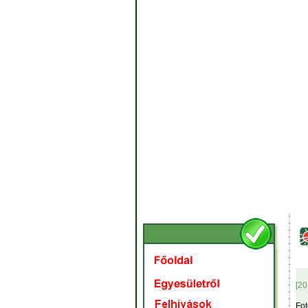
[20
Fot