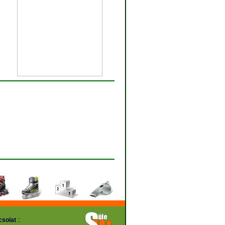
solat
::