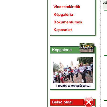
Lét
[ tovább a képgalériához]