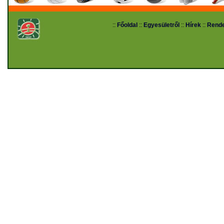
::
Főoldal
::
Egyesületről
::
Hírek
::
Rend