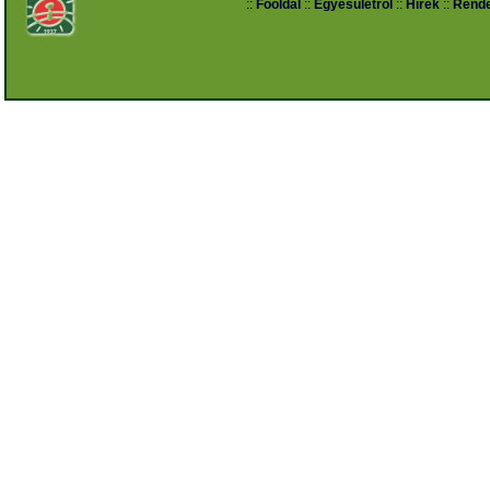
::
Főoldal
::
Egyesületről
::
Hírek
::
Rend