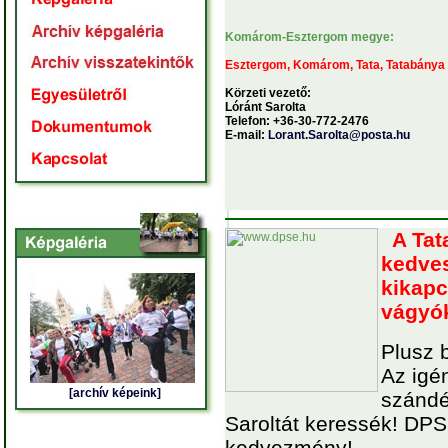
Komárom-Esztergom megye:
Esztergom, Komárom, Tata, Tatabánya
Körzeti vezető:
Lóránt Sarolta
Telefon: +36-30-772-2476
E-mail:
Lorant.Sarolta@posta.hu
A Tata
kedves
kikapc
vágyók
Plusz b
Az igé
[archív képeink]
szándé
Saroltát keressék! DP
kedvezmény!