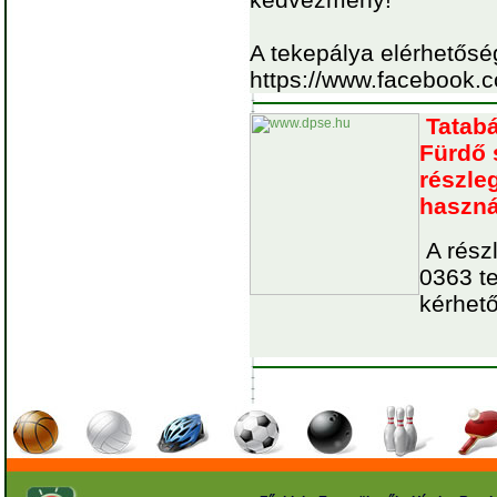
A tekepálya elérhetős
https://www.facebook.
Tatab
Fürdő 
részle
használ
A részl
0363 t
kérhető