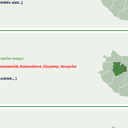
ltöltés alatt...]
szprém megye:
atonalmádi, Balatonfüred, Várpalota, Veszprém
észletek... ]