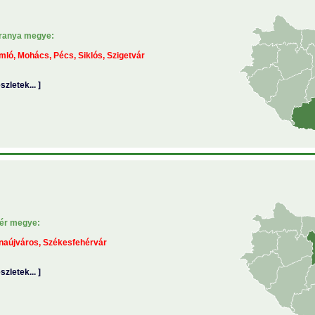
ranya megye:
ló, Mohács, Pécs, Siklós, Szigetvár
észletek... ]
jér megye:
naújváros, Székesfehérvár
észletek... ]