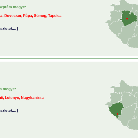
szprém megye:
a, Devecser, Pápa, Sümeg, Tapolca
észletek... ]
la megye:
ti, Letenye, Nagykanizsa
észletek... ]