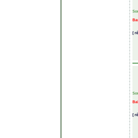
So
Bar
[ r
So
Bal
[ r