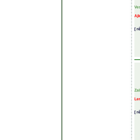
Ve
Ajk
[ r
Za
Len
[ r