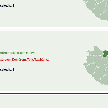
észletek... ]
márom-Esztergom megye:
ztergom, Komárom, Tata, Tatabánya
észletek... ]