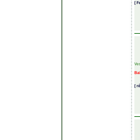
[ Fe
Ve
Bal
[ r