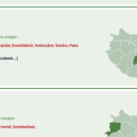
lna megye:
yhád, Dunaföldvár, Szekszárd, Tamási, Paks
észletek... ]
s megye:
rmend, Szombathely