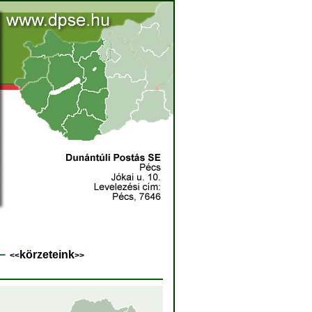
körzeteink
<<
>>