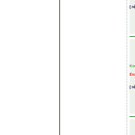
[ r
Ko
Es
[ r