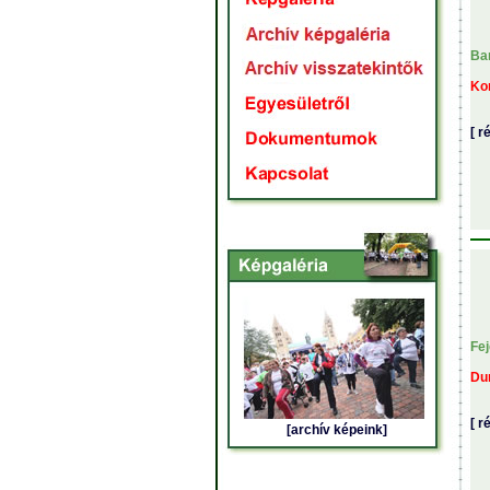
Ba
Kom
[ r
Fe
Du
[ r
[archív képeink]