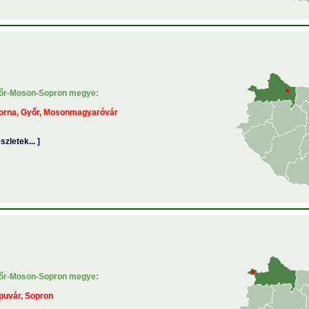
őr-Moson-Sopron megye:
orna, Győr, Mosonmagyaróvár
észletek... ]
őr-Moson-Sopron megye:
puvár, Sopron