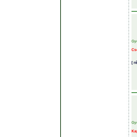
Gy
Cs
[ r
Gy
Ka