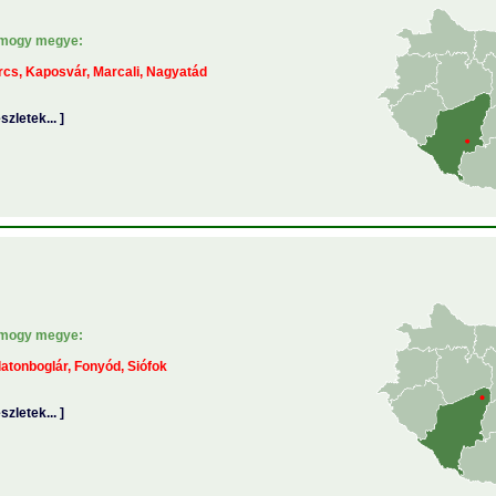
mogy megye:
cs, Kaposvár, Marcali, Nagyatád
észletek... ]
mogy megye:
atonboglár, Fonyód, Siófok
észletek... ]