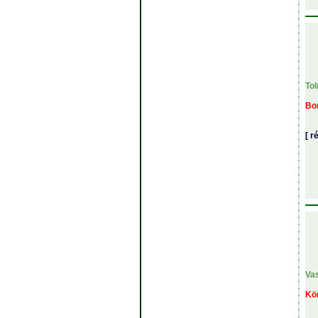
To
Bon
[ r
Va
Kö