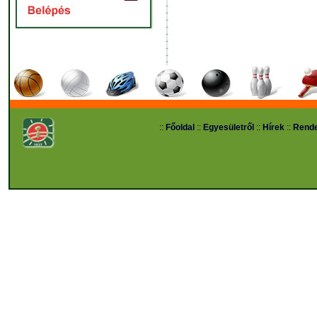
::
Főoldal
::
Egyesületről
::
Hírek
::
Rend