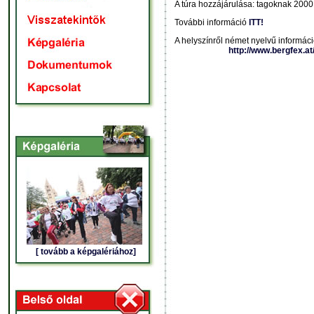
A túra hozzájárulása: tagoknak 200
További információ
ITT!
A helyszínről német nyelvű informáci
http://www.bergfex.a
[ tovább a képgalériához]