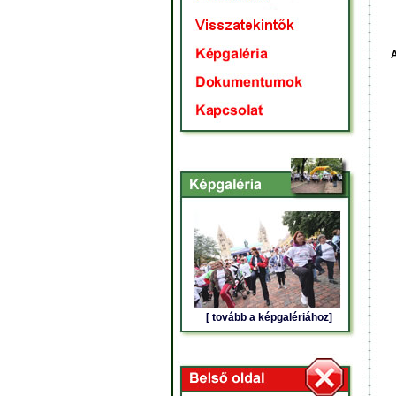
A
[ tovább a képgalériához]