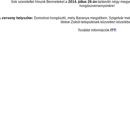
Sok szeretettel hívunk Benneteket a
2014. július 26-án
tartandó négy megyé
horgászversenyünkre!
 verseny helyszíne:
Domolosi-horgásztó, mely Baranya megyében, Szigetvár melle
illetve Zsibót települések közvetlen közeléb
További információk
ITT!