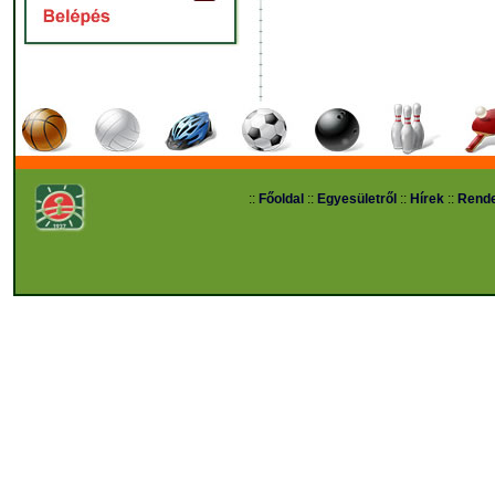
::
Főoldal
::
Egyesületről
::
Hírek
::
Rend