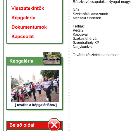
Résztvevő csapatok a Nyugat-magyaro
Nők:
Szekszárdi amazonok
Mecseki tündérek
Férfiak:
Pécs 2
Kaposvár
Székesfehérvár
Szombathely KP
Nagykanizsa
További részletek hamarosan....
[ tovább a képgalériához]