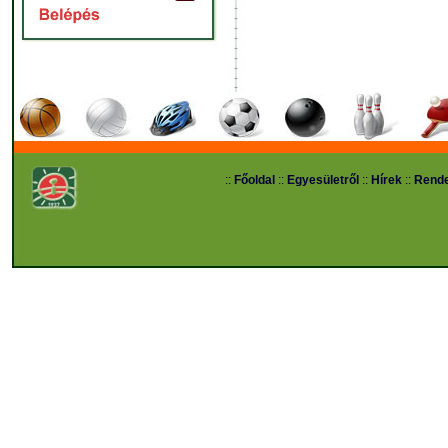
::
Főoldal
::
Egyesületről
::
Hírek
::
Rend