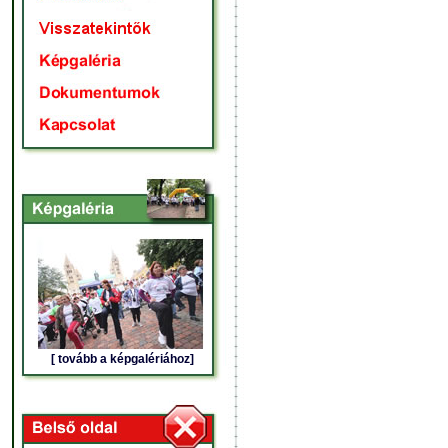
[ tovább a képgalériához]