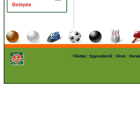
::
Főoldal
::
Egyesületről
::
Hírek
::
Rend