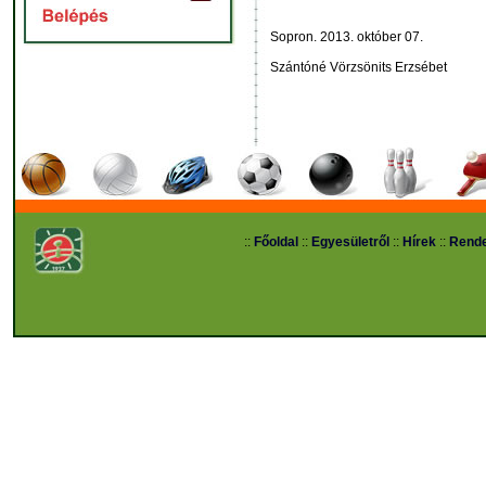
Sopron. 2013. október 07.
Szántóné Vörzsönits Erzsébet
::
Főoldal
::
Egyesületről
::
Hírek
::
Rend