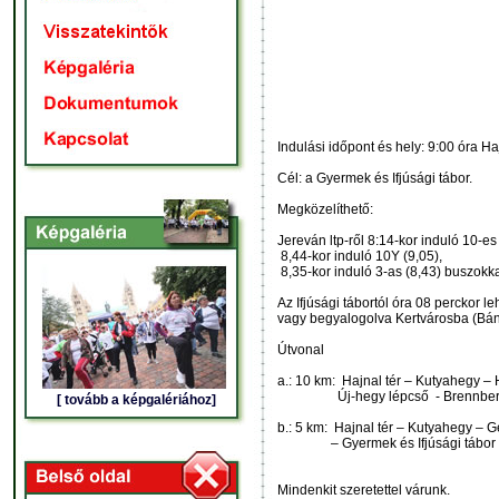
Indulási időpont és hely: 9:00 óra Ha
Cél: a Gyermek és Ifjúsági tábor.
Megközelíthető:
Jereván ltp-ről 8:14-kor induló 10-es 
8,44-kor induló 10Y (9,05),
8,35-kor induló 3-as (8,43) buszokka
Az Ifjúsági tábortól óra 08 perckor l
vagy begyalogolva Kertvárosba (Bánf
Útvonal
a.: 10 km: Hajnal tér – Kutyahegy –
Új-hegy lépcső - Brennbergi vö
[ tovább a képgalériához]
b.: 5 km: Hajnal tér – Kutyahegy –
– Gyermek és Ifjúsági tábor
Mindenkit szeretettel várunk.