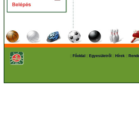
::
Főoldal
::
Egyesületről
::
Hírek
::
Rend