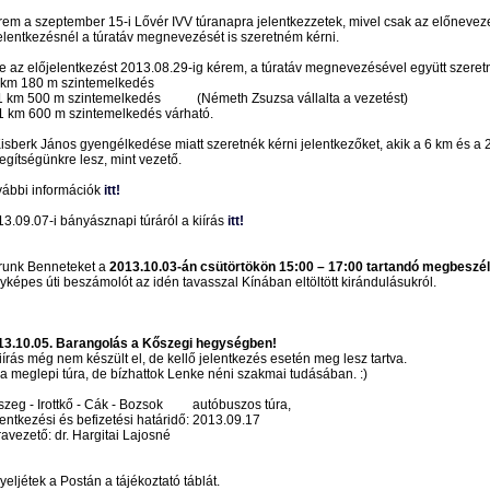
em a szeptember 15-i Lővér IVV túranapra jelentkezzetek, mivel csak az előneveze
elentkezésnél a túratáv megnevezését is szeretném kérni.
e az előjelentkezést 2013.08.29-ig kérem, a túratáv megnevezésével együtt szeret
6 km 180 m szintemelkedés
11 km 500 m szintemelkedés (Németh Zsuzsa vállalta a vezetést)
1 km 600 m szintemelkedés várható.
isberk János gyengélkedése miatt szeretnék kérni jelentkezőket, akik a 6 km és a 21
egítségünkre lesz, mint vezető.
ábbi információk
itt!
3.09.07-i bányásznapi túráról a kiírás
itt!
runk Benneteket a
2013.10.03-án csütörtökön 15:00 – 17:00 tartandó megbeszé
yképes úti beszámolót az idén tavasszal Kínában eltöltött kirándulásukról.
13.10.05. Barangolás a Kőszegi hegységben!
iírás még nem készült el, de kellő jelentkezés esetén meg lesz tartva.
a meglepi túra, de bízhattok Lenke néni szakmai tudásában. :)
szeg - Irottkő - Cák - Bozsok autóbuszos túra,
entkezési és befizetési határidő: 2013.09.17
avezető: dr. Hargitai Lajosné
yeljétek a Postán a tájékoztató táblát.