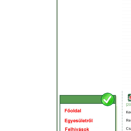
[2
Ked
Rem
Cs