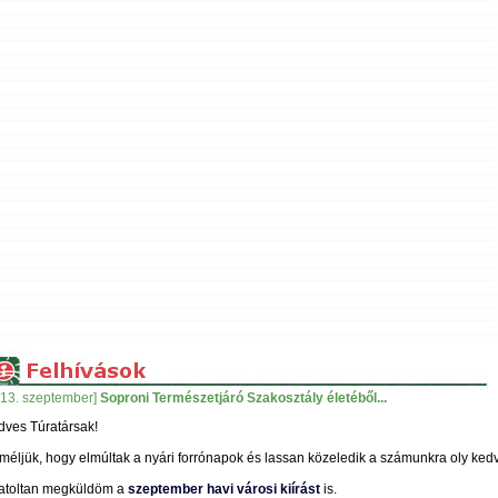
013. szeptember]
Soproni Természetjáró Szakosztály életéből...
ves Túratársak!
éljük, hogy elmúltak a nyári forrónapok és lassan közeledik a számunkra oly kedv
atoltan megküldöm a
szeptember havi városi kiírást
is.