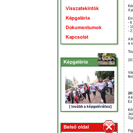
Kér
A j
Err
- 
- 
- 2
A K
a s
Tov
201
Vá
fén
20
A k
Ez 
[ tovább a képgalériához]
Kő
Jel
Túr
Fig