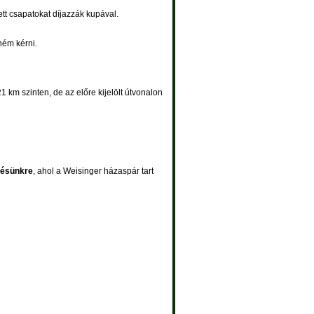
tt csapatokat díjazzák kupával.
ném kérni.
 km szinten, de az előre kijelölt útvonalon
lésünkre
, ahol a Weisinger házaspár tart