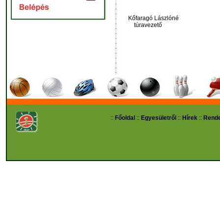
Kőfaragó Lászlóné
túravezető
::
Főoldal
::
Egyesületről
::
Hírek
::
Rend