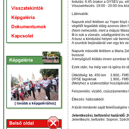
Indulás: 6:45 órakor a GYSEV pu. elő
Visszaérkezés: 19:00 - 20:00 óra köz
Látnivalók:
Napunk első felében az Ysper folyó vá
végétől legalább idáig azonos úton ha
(Nem nehezebb, mint a májusi Wasser
Itt is sok a vízesés, odafigyelést és 
A busz a kiindulási helyen vár bennü
A szurdok bejáratánál van egy kis v
Napunk második felében a Maria Zell
busszal.
A lenyűgöző kilátás innen azonban bi
Ezek után, ha még van rá igény és id
Útiköltség: kb. 450 km 3.900,- Ft/fő
DPSE tagoknak 1.900,- Ft/fő
(Melyhez a szakosztályi hozzájárulás
Felszerelés: vízálló, csúszásmente
Étkezés: hátizsákból.
[ tovább a képgalériához]
A túrát mindenki saját felelősségére v
Jelentkezési, befizetési határidő: 2
Jelentkezni, befizetni: Sopron, Széch