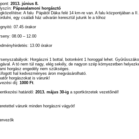
őpont:
2013. június 8.
lyszín:
Pápasalamoni horgásztó
gközelítése: A falu Pápától Dáka felé 14 km-re van. A falu központjában a II.
ordulni, egy családi ház udvarán keresztül jutunk le a tóhoz
gnyitó: 07.45 órakor
rseny: 08.00 – 12.00
edményhirdetés: 13.00 órakor
rsenyszabályok: Horgászni 1 bottal, botonként 1 horoggal lehet. Gyűrűsszák
gával. A tó nem túl nagy, elég sekély, de nagyon szép környezetben helyezke
lami horgász engedély nem szükséges.
kifogott hal kedvezményes áron megvásárolható.
atőr horgászokat is várunk!
vezési díj:
1000 Ft
.
lentkezési határidő:
2013. május 30-ig
a sportkörzetek vezetőinél!
eretettel várunk minden horgászni vágyót!
ervezők