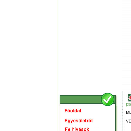
[20
M
VE