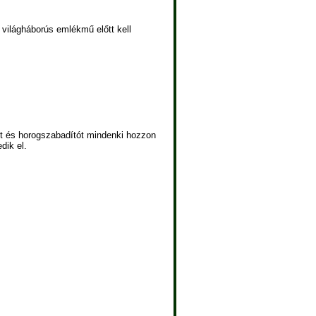
 világháborús emlékmű előtt kell
ot és horogszabadítót mindenki hozzon
dik el.