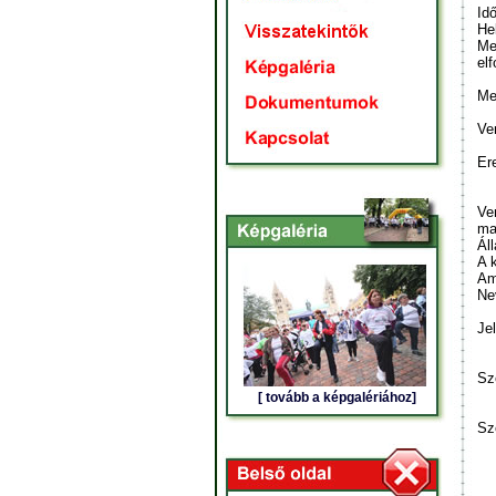
Id
He
Me
elf
Me
Ve
Er
Ve
ma
Ál
A 
Am
Ne
Je
Sz
[ tovább a képgalériához]
Sz