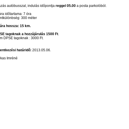
zás autóbusszal, indulás időpontja
reggel 05.00
a posta parkolóból.
úra időtartama: 7 óra
ntkülönbség: 300 méter
túra hossza: 15 km.
SE tagoknak a hozzájárulás 1500 Ft
.
m DPSE tagoknak : 3000 Ft.
entkezési határidő:
2013.05.06.
rkas Imréné