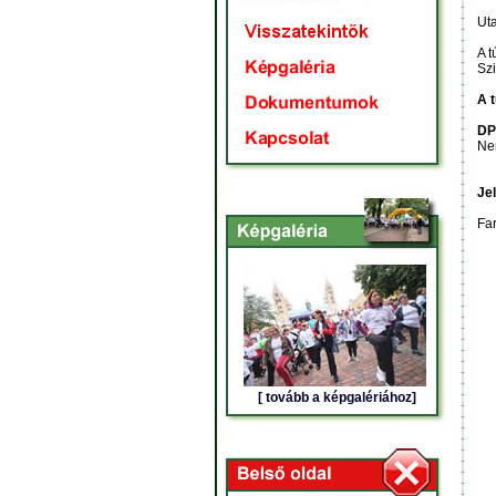
Uta
A t
Szi
A 
DP
Ne
Jel
Fa
[ tovább a képgalériához]