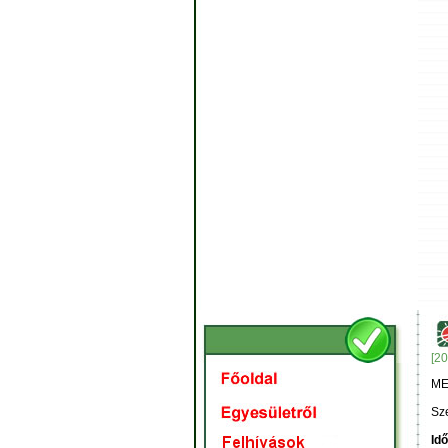
[20
ME
Sze
Idő