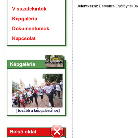
Jelentkezni:
Dervalics Györgynél
06
[ tovább a képgalériához]