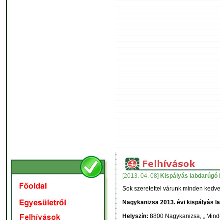
[2013. 04. 08]
Kispályás labdarúgó
Sok szeretettel várunk minden kedv
Nagykanizsa 2013. évi kispályás l
Helyszín:
8800 Nagykanizsa, „ Minde