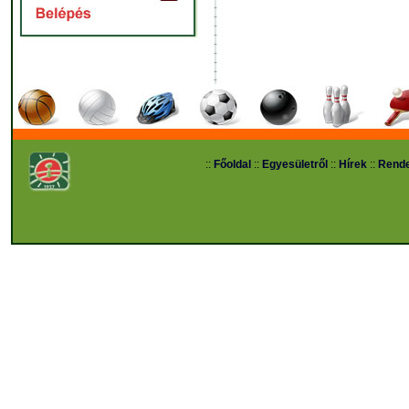
::
Főoldal
::
Egyesületről
::
Hírek
::
Rend