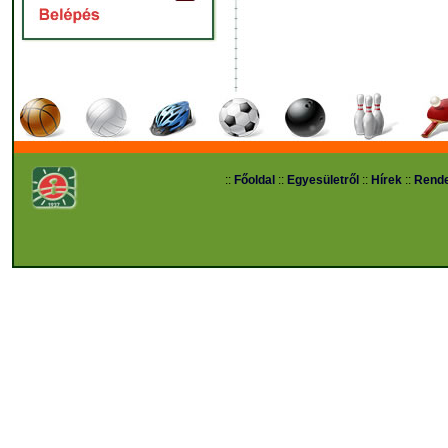
::
Főoldal
::
Egyesületről
::
Hírek
::
Rend