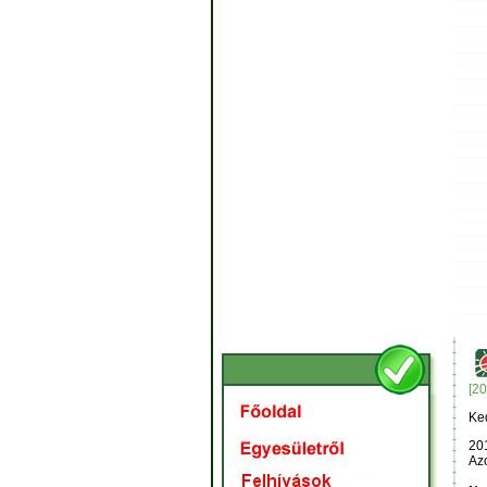
[20
Ke
201
Azo