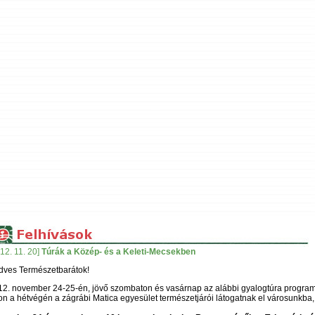
12. 11. 20]
Túrák a Közép- és a Keleti-Mecsekben
dves Természetbarátok!
2. november 24-25-én, jövő szombaton és vasárnap az alábbi gyalogtúra programo
n a hétvégén a zágrábi Matica egyesület természetjárói látogatnak el városunkba, 