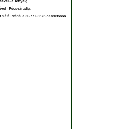
vel - a Tettyéig.
vel - Pécsváradig.
át Máté Ritánál a 30/771-3676-os telefonon.