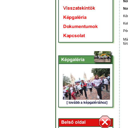
Nov
No
Kér
Kel
Pé
Mát
túr
[ tovább a képgalériához]