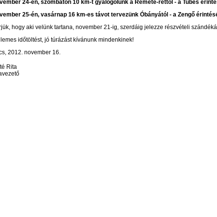
ember 24-én, szombaton 10 km-t gyalogolunk a Remete-réttől - a Tubes érintésé
vember 25-én, vasárnap 16 km-es távot tervezünk Óbányától - a Zengő érintésé
jük, hogy aki velünk tartana, november 21-ig, szerdáig jelezze részvételi szándék
lemes időtöltést, jó túrázást kívánunk mindenkinek!
cs, 2012. november 16.
é Rita
avezető