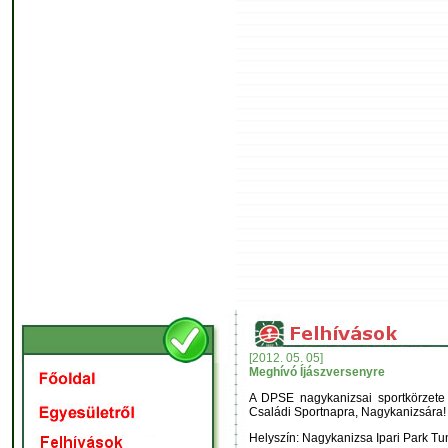
[2012. 05. 05]
Meghívó Íjászversenyre
A DPSE nagykanizsai sportkörzete so
Családi Sportnapra, Nagykanizsára!
Helyszín: Nagykanizsa Ipari Park T