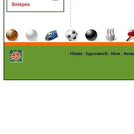
::
Főoldal
::
Egyesületről
::
Hírek
::
Rend