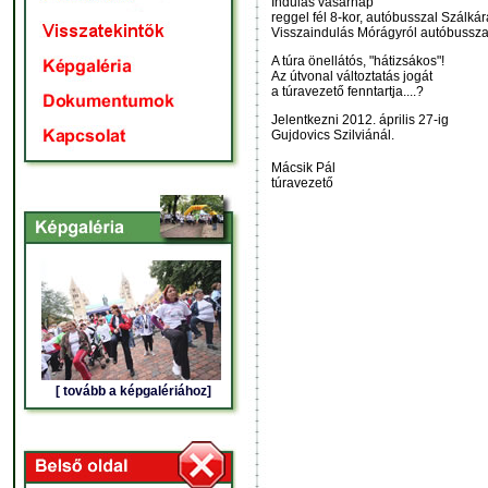
Indulás vasárnap
reggel fél 8-kor, autóbusszal Szálkár
Visszaindulás Mórágyról autóbussza
A túra önellátós, "hátizsákos"!
Az útvonal változtatás jogát
a túravezető fenntartja....?
Jelentkezni 2012. április 27-ig
Gujdovics Szilviánál.
Mácsik Pál
túravezető
[ tovább a képgalériához]