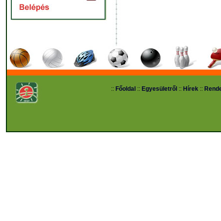
::
Főoldal
::
Egyesületről
::
Hírek
::
Rend