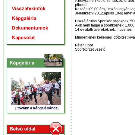
A helyszínen két tó, rendezett terüle
pihenni.
Kezdés: 09.00 óra, utazás: egyénileg
Jelentkezni 2012.április 10-ig lehe
Hozzájárulás Sportköri tagoknak: 50
Akik nem tagjai a sportkörnek: 1.000 
14 év alatti gyerekeknek: ingyenes
Mindenkinek kellemes időtöltést kív
Péter Tibor
Sportkörzet vezető
[ tovább a képgalériához]