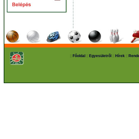
::
Főoldal
::
Egyesületről
::
Hírek
::
Rend