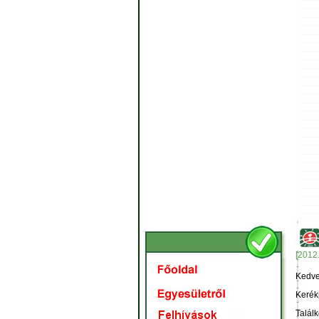
[2012.
Kedve
Kerék
Találk