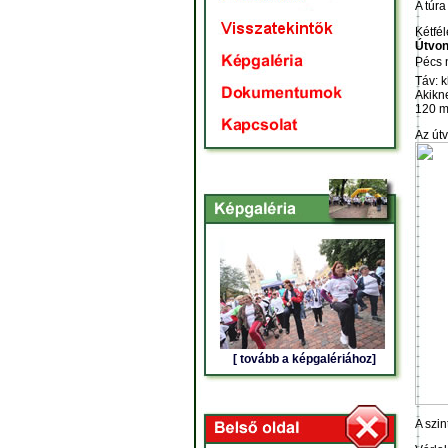
A túra
Kétfél
Útvon
Pécs 
Táv: k
Akikne
120 m
Az útv
[ tovább a képgalériához]
A szin