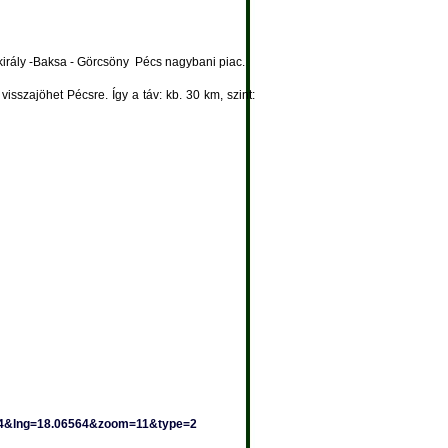
rály -Baksa - Görcsöny  Pécs nagybani piac.
sszajöhet Pécsre. Így a táv: kb. 30 km, szint:
124&lng=18.06564&zoom=11&type=2