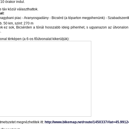
 10 órakor indul.
e táv közül választhattok.
al:
nagybani piac - Aranyosgadány - Bicsérd (a tóparton megpihenünk) - Szabadszentki
b. 50 km, szint: 270 m
k ez sok, Bicsérden a tónál hosszabb ideig pihenhet, s ugyanazon az útvonalon vi
.
onal térképen (a 6-os főútvonalat kikerüljük):
tmetszetet megnézhetitek itt:
http://www.bikemap.net/route/1450337#lat=45.99