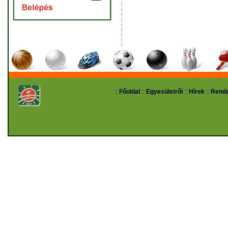
::
Főoldal
::
Egyesületről
::
Hírek
::
Rend