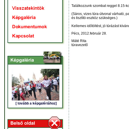
Találkozzunk szombat reggel 8.15-ko
(Sáros, vizes túra-útvonal várható, p
és tisztító-eszköz szükséges.)
Kellemes időtöltést, jó túrázást kív
Pécs, 2012.február 28.
Máté Rita
túravezető
[ tovább a képgalériához]