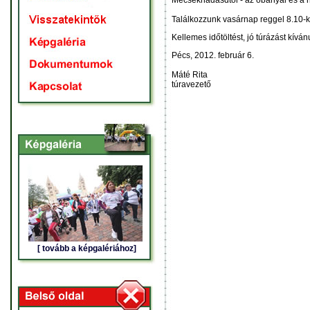
Mecseknádasdtól - az óbányai és a hi
Találkozzunk vasárnap reggel 8.10-k
Kellemes időtöltést, jó túrázást kív
Pécs, 2012. február 6.
Máté Rita
túravezető
[ tovább a képgalériához]