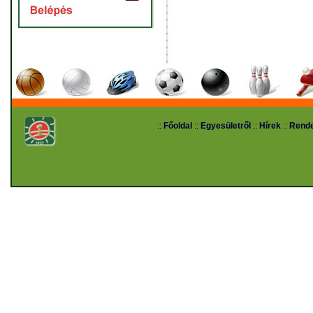
::
Főoldal
::
Egyesületről
::
Hírek
::
Rend