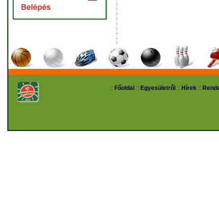
::
Főoldal
::
Egyesületről
::
Hírek
::
Rend