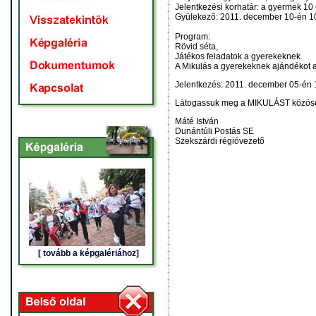
Jelentkezési korhatár: a gyermek 10 
Gyülekező: 2011. december 10-én 10
Program:
Rövid séta,
Játékos feladatok a gyerekeknek
A Mikulás a gyerekeknek ajándékot a
Jelentkezés: 2011. december 05-én 1
Látogassuk meg a MIKULÁST közöse
Máté István
Dunántúli Postás SE
Szekszárdi régióvezető
[ tovább a képgalériához]