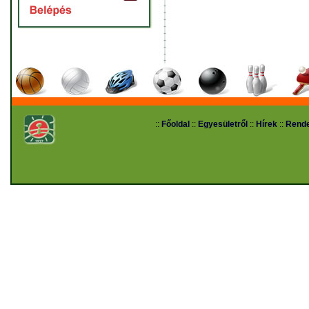
::
Főoldal
::
Egyesületről
::
Hírek
::
Rend