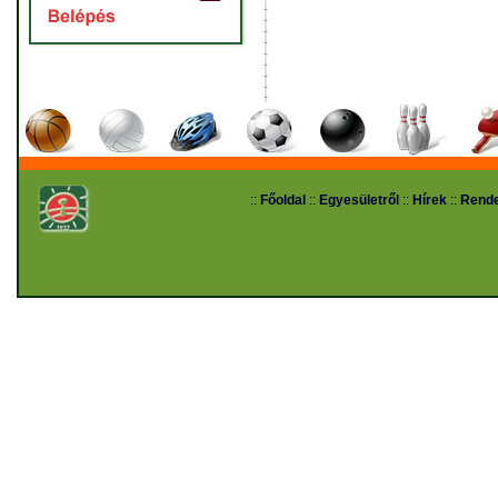
::
Főoldal
::
Egyesületről
::
Hírek
::
Rend