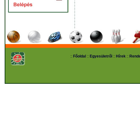
::
Főoldal
::
Egyesületről
::
Hírek
::
Rend