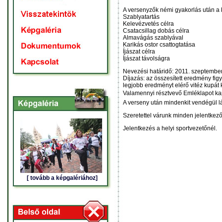
A versenyzők némi gyakorlás után a k
Szablyatartás
Kelevézvetés célra
Csatacsillag dobás célra
Almavágás szablyával
Karikás ostor csattogtatása
Íjászat célra
Íjászat távolságra
Nevezési határidő: 2011. szeptember
Díjazás: az összesített eredmény fig
legjobb eredményt elérő vitéz kupát 
Valamennyi résztvevő Emléklapot ka
A verseny után mindenkit vendégül l
Szeretettel várunk minden jelentkező
Jelentkezés a helyi sportvezetőnél.
[ tovább a képgalériához]